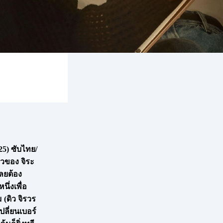
25) ซับไทย/
าวของ จิระ
เลยต้อง
ึ่งเพื่อ
 (ดิว จิรวร
เปลี่ยนเบอร์