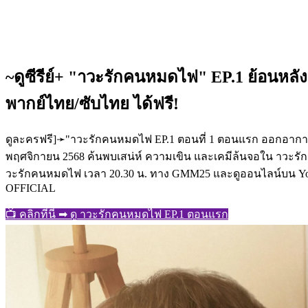
~ดูซีรีย์+ "าวะรักคนหมดไฟ" EP.1 ย้อนหลังเ
พากย์ไทย/ซับไทย ได้ฟรี!
ดูละครฟรี]➛"าวะรักคนหมดไฟ EP.1 ตอนที่ 1 ตอนแรก ออกอากาศ 
พฤศจิกายน 2568 ค้นพบเสน่ห์ ความเขิน และเคมีล้นจอใน าวะร
วะรักคนหมดไฟ เวลา 20.30 น. ทาง GMM25 และดูออนไลน์บน 
OFFICIAL
📺 คลิกที่นี่ ➡ ดู าวะรักคนหมดไฟ EP.1 ตอนแรก