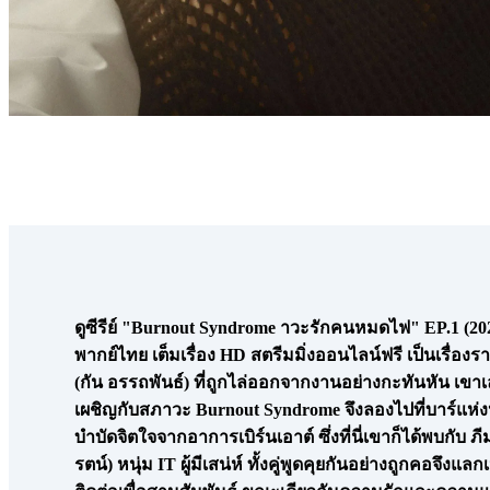
ดูซีรีย์ "Burnout Syndrome าวะรักคนหมดไฟ" EP.1 (20
พากย์ไทย เต็มเรื่อง HD สตรีมมิ่งออนไลน์ฟรี เป็นเรื่องร
(กัน อรรถพันธ์) ที่ถูกไล่ออกจากงานอย่างกะทันหัน เขา
เผชิญกับสภาวะ Burnout Syndrome จึงลองไปที่บาร์แห่งหน
บำบัดจิตใจจากอาการเบิร์นเอาต์ ซึ่งที่นี่เขาก็ได้พบกับ ภีม
รตน์) หนุ่ม IT ผู้มีเสน่ห์ ทั้งคู่พูดคุยกันอย่างถูกคอจึงแลก