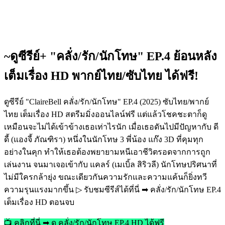
~ดูซีรีย์+ "คลั่ง/รัก/นักโทษ" EP.4 ย้อนหลัง
เต็มเรื่อง HD พากย์ไทย/ซับไทย ได้ฟรี!
ดูซีรีย์ "ClaireBell คลั่ง/รัก/นักโทษ" EP.4 (2025) ซับไทย/พากย์
ไทย เต็มเรื่อง HD สตรีมมิ่งออนไลน์ฟรี แต่แล้วโชคชะตาก็ดู
เหมือนจะไม่ได้เข้าข้างเธอเท่าไรนัก เมื่อเธอดันไปมีปัญหากับ ดี
ดี้ (แองจี้ ภัณฑิรา) หนึ่งในนักโทษ 3 พี่น้อง แก๊ง 3D ที่คุมทุก
อย่างในคุก ทำให้เธอต้องพยายามหนีเอาชีวิตรอดจากการถูก
เล่นงาน จนมาเจอเข้ากับ แคลร์ (เมเบิ้ล สิริวลี) นักโทษปริศนาที่
ไม่มีใครกล้ายุ่ง ขณะเดียวกันความรักและความแค้นก็ยิ่งทวี
ความรุนแรงมากขึ้น ▷ รับชมซีรีส์ได้ที่นี่ ➡ คลั่ง/รัก/นักโทษ EP.4
เต็มเรื่อง HD ตอนจบ
📺 คลิกที่นี่ ➡ ดู คลั่ง/รัก/นักโทษ EP.4 HD ได้ฟรี